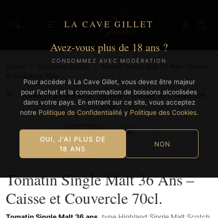
LA CAVE GILLET
Avez-vous plus de 18 ans ?
CONSOMMEZ AVEC MODÉRATION
Accueil
/
Spiritueux distillés
/
Tomatin Single Malt 36 Ans – Caisse
et Couvercle 70cl.
Pour accéder à La Cave Gillet, vous devez être majeur
pour l'achat et la consommation de boissons alcoolisées
dans votre pays. En entrant sur ce site, vous acceptez
notre
Politique de Confidentialité
y
Politique des Cookies
.
OUI, J'AI PLUS DE
NON
18 ANS
Tomatin Single Malt 36 Ans –
Caisse et Couvercle 70cl.
Tomatin Single Malt 36 ans
, type Highland Single Malt Scotch