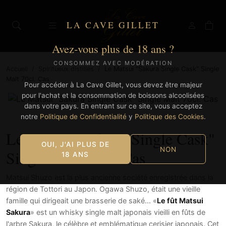
LA CAVE GILLET
Avez-vous plus de 18 ans ?
CONSOMMEZ AVEC MODÉRATION
Accueil
/
Spiritueux distillés
/
Le Matsui "Sakura Single Cask" Single
Malt 70cl. Cas
Pour accéder à La Cave Gillet, vous devez être majeur
pour l'achat et la consommation de boissons alcoolisées
dans votre pays. En entrant sur ce site, vous acceptez
notre
Politique de Confidentialité
y
Politique des Cookies
.
Le Matsui "Sakura Single Cask"
OUI, J'AI PLUS DE
NON
Single Malt 70cl. Cas
18 ANS
Matsui Shuzo est la plus ancienne société enregistrée dans la
région de Tottori au Japon. Ogawa Shuzo, était une vieille
famille qui dirigeait une brasserie de saké... «
Le fût Matsui
Sakura
» est un whisky single malt japonais vieilli en fûts de
l'arbre Sakura, le célèbre et emblématique cerisier japonais. Cet