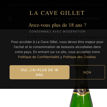
Transporte gratuito a partir de 200€ Península y 250€ Islas Baleares
LA CAVE GILLET
VINS
EFFERVESCENTS
Avez-vous plus de 18 ans ?
CONSOMMEZ AVEC MODÉRATION
Accueil
/
Pétillant
/
Louis Perdrier Brut Excellence 75
Pour accéder à La Cave Gillet, vous devez être majeur pour
l'achat et la consommation de boissons alcoolisées dans
votre pays. En entrant sur ce site, vous acceptez notre
Politique de Confidentialité
y
Politique des Cookies
.
OUI, J'AI PLUS DE 18
NON
ANS