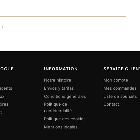
 !
LOGUE
INFORMATION
SERVICE CLIEN
Notre histoire
Mon compte
scents
Envíos y tarifas
Mes commandes
eux
Conditions générales
Liste de souhaits
ires
Politique de
Contact
confidentialité
t
Politique des cookies
Mentions légales