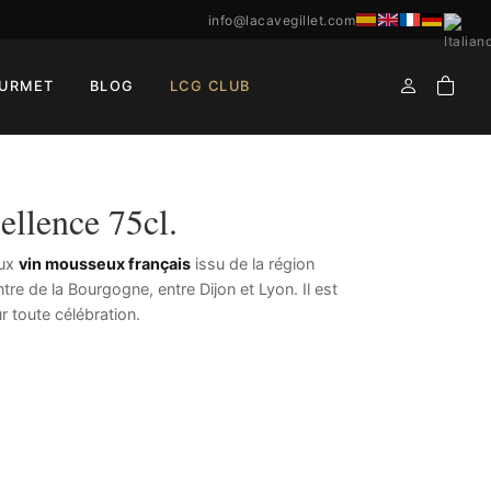
info@lacavegillet.com
URMET
BLOG
LCG CLUB
ellence 75cl.
eux
vin mousseux français
issu de la région
re de la Bourgogne, entre Dijon et Lyon. Il est
r toute célébration.