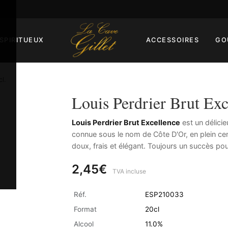
SPIRITUEUX
ACCESSOIRES
GO
cl.
Louis Perdrier Brut Exc
Louis Perdrier Brut Excellence
est un délici
connue sous le nom de Côte D'Or, en plein cent
doux, frais et élégant. Toujours un succès pou
2,45€
TVA incluse
Réf.
ESP210033
Format
20cl
Alcool
11.0%