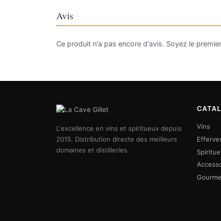
Avis
Ce produit n'a pas encore d'avis. Soyez le premier
CATA
Vins
L'excellence en vins et spiritueux depuis
2015. Distribution directe des meilleurs
Efferve
domaines et distilleries.
Spiritu
Accesso
Gourme