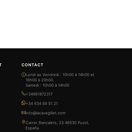
T
CONTACT
Lundi au Vendredi : 10h00 à 14h00 et
16h00 à 20h00.
Samedi : 10h00 à 14h00
+34961872317
+34 634 69 51 21
info@lacavegillet.com
Carrer Bancalets, 23 46530 Puzol,
España