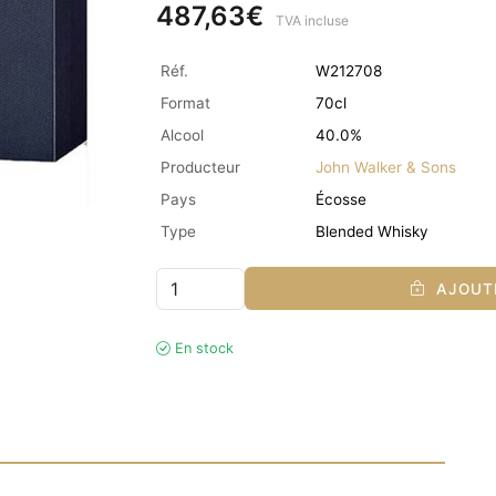
487,63€
TVA incluse
Réf.
W212708
Format
70cl
Alcool
40.0%
Producteur
John Walker & Sons
Pays
Écosse
Type
Blended Whisky
AJOUTE
En stock