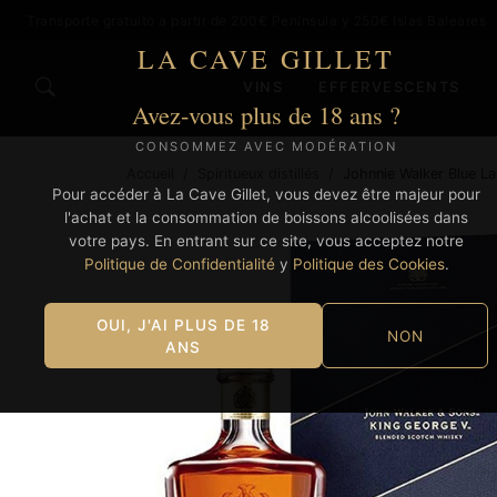
Transporte gratuito a partir de 200€ Península y 250€ Islas Baleares
LA CAVE GILLET
VINS
EFFERVESCENTS
Avez-vous plus de 18 ans ?
CONSOMMEZ AVEC MODÉRATION
Accueil
/
Spiritueux distillés
/
Johnnie Walker Blue La
Pour accéder à La Cave Gillet, vous devez être majeur pour
l'achat et la consommation de boissons alcoolisées dans
votre pays. En entrant sur ce site, vous acceptez notre
Politique de Confidentialité
y
Politique des Cookies
.
OUI, J'AI PLUS DE 18
NON
ANS