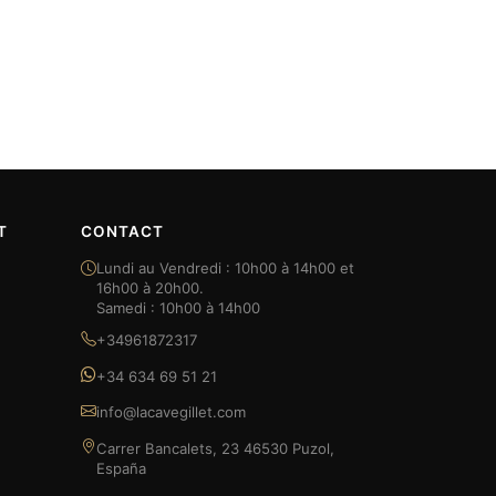
T
CONTACT
Lundi au Vendredi : 10h00 à 14h00 et
16h00 à 20h00.
Samedi : 10h00 à 14h00
+34961872317
+34 634 69 51 21
info@lacavegillet.com
Carrer Bancalets, 23 46530 Puzol,
España