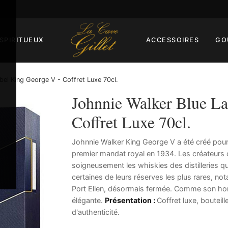
SPIRITUEUX
ACCESSOIRES
GO
bel King George V - Coffret Luxe 70cl.
Johnnie Walker Blue La
Coffret Luxe 70cl.
Johnnie Walker King George V a été créé pour
premier mandat royal en 1934. Les créateurs o
soigneusement les whiskies des distilleries q
certaines de leurs réserves les plus rares, not
Port Ellen, désormais fermée. Comme son hom
élégante.
Présentation :
Coffret luxe, bouteil
d'authenticité.