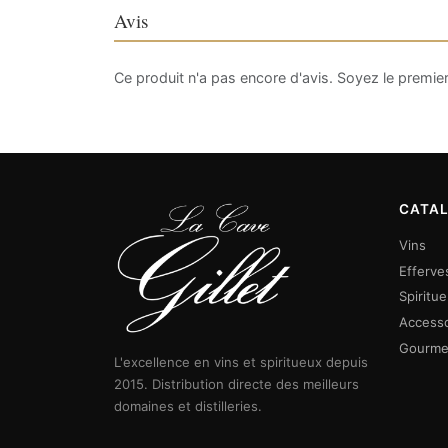
Avis
Ce produit n'a pas encore d'avis. Soyez le premier
CATA
Vins
Efferve
Spiritu
Accesso
Gourme
L'excellence en vins et spiritueux depuis
2015. Distribution directe des meilleurs
domaines et distilleries.