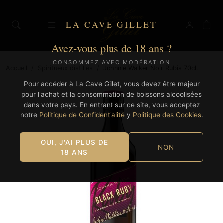
LA CAVE GILLET
Avez-vous plus de 18 ans ?
CONSOMMEZ AVEC MODÉRATION
Accueil
/
Spiritueux distillés
/
Johnnie Walker Noir Rubis 70cl.
Pour accéder à La Cave Gillet, vous devez être majeur
pour l'achat et la consommation de boissons alcoolisées
dans votre pays. En entrant sur ce site, vous acceptez
notre
Politique de Confidentialité
y
Politique des Cookies
.
OUI, J'AI PLUS DE
NON
18 ANS