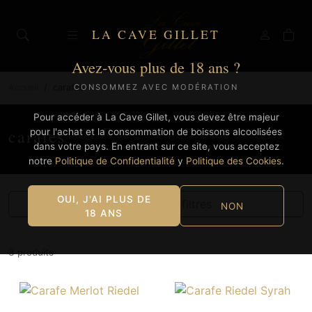
LA CAVE GILLET
Avez-vous plus de 18 ans ?
Accueil
carafes
CONSOMMEZ AVEC MODÉRATION
Pour accéder à La Cave Gillet, vous devez être majeur
carafes
pour l'achat et la consommation de boissons alcoolisées
dans votre pays. En entrant sur ce site, vous acceptez
notre
Politique de Confidentialité
y
Politique des Cookies
.
OUI, J'AI PLUS DE
Afficher les filtres
NON
18 ANS
3 produits