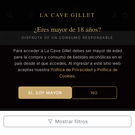
LA CAVE GILLET
¿Eres mayor de 18 años?
Inicio
Vinos
Hungría
DISFRUTA DE UN CONSUMO RESPONSABLE
Para acceder a La Cave Gillet debes ser mayor de edad
para la compra y consumo de bebidas alcohólicas en el
país desde el que accedes. Al ingresar a este sitio web
aceptas nuestra
Política de Privacidad
y
Política de
Cookies
.
SÍ, SOY MAYOR
NO
Vinos Húngaros
Mostrar filtros