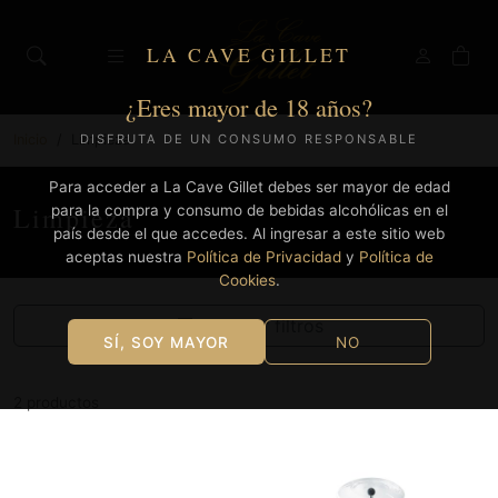
LA CAVE GILLET
¿Eres mayor de 18 años?
Inicio
Limpieza
DISFRUTA DE UN CONSUMO RESPONSABLE
Para acceder a La Cave Gillet debes ser mayor de edad
Limpieza
para la compra y consumo de bebidas alcohólicas en el
país desde el que accedes. Al ingresar a este sitio web
aceptas nuestra
Política de Privacidad
y
Política de
Cookies
.
Mostrar filtros
SÍ, SOY MAYOR
NO
2 productos