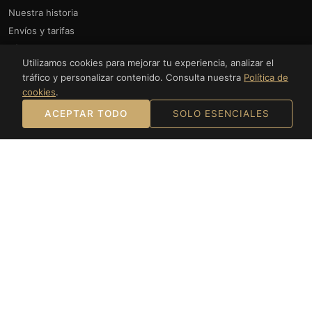
Nuestra historia
Envíos y tarifas
Términos y condiciones
Utilizamos cookies para mejorar tu experiencia, analizar el
Política de privacidad
tráfico y personalizar contenido. Consulta nuestra
Política de
Política de cookies
cookies
.
Aviso legal
ACEPTAR TODO
SOLO ESENCIALES
ATENCIÓN AL CLIENTE
Mi cuenta
Mis pedidos
Lista de deseos
Contacto
CONTACTO
Lunes a Viernes: 10:00 a 14:00 y 16:00 a 20:00h.
Sábados: 10:00 a 14:00
+34961872317