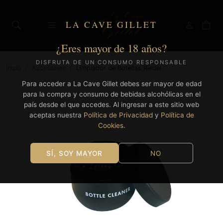
LA CAVE GILLET
¿Eres mayor de 18 años?
DISFRUTA DE UN CONSUMO RESPONSABLE
Inicio
/
Accesorios
/
Limpiador de Botellas Riedel
Para acceder a La Cave Gillet debes ser mayor de edad
para la compra y consumo de bebidas alcohólicas en el
país desde el que accedes. Al ingresar a este sitio web
aceptas nuestra
Política de Privacidad
y
Política de
Cookies
.
SÍ, SOY MAYOR
NO