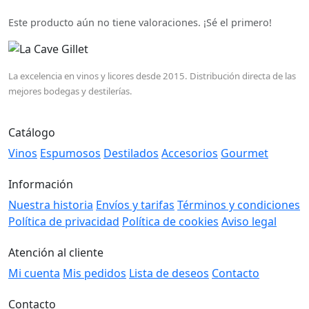
Este producto aún no tiene valoraciones. ¡Sé el primero!
La excelencia en vinos y licores desde 2015. Distribución directa de las
mejores bodegas y destilerías.
Catálogo
Vinos
Espumosos
Destilados
Accesorios
Gourmet
Información
Nuestra historia
Envíos y tarifas
Términos y condiciones
Política de privacidad
Política de cookies
Aviso legal
Atención al cliente
Mi cuenta
Mis pedidos
Lista de deseos
Contacto
Contacto