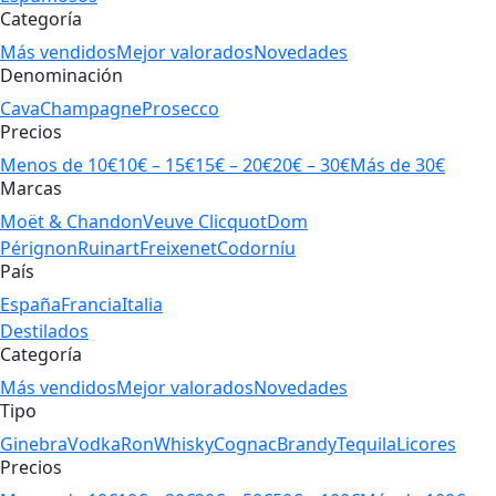
Categoría
Más vendidos
Mejor valorados
Novedades
Denominación
Cava
Champagne
Prosecco
Precios
Menos de 10€
10€ – 15€
15€ – 20€
20€ – 30€
Más de 30€
Marcas
Moët & Chandon
Veuve Clicquot
Dom
Pérignon
Ruinart
Freixenet
Codorníu
País
España
Francia
Italia
Destilados
Categoría
Más vendidos
Mejor valorados
Novedades
Tipo
Ginebra
Vodka
Ron
Whisky
Cognac
Brandy
Tequila
Licores
Precios