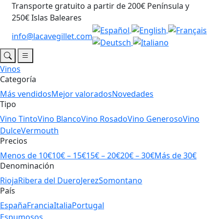
Transporte gratuito a partir de 200€ Península y
250€ Islas Baleares
info@lacavegillet.com
Vinos
Categoría
Más vendidos
Mejor valorados
Novedades
Tipo
Vino Tinto
Vino Blanco
Vino Rosado
Vino Generoso
Vino
Dulce
Vermouth
Precios
Menos de 10€
10€ – 15€
15€ – 20€
20€ – 30€
Más de 30€
Denominación
Rioja
Ribera del Duero
Jerez
Somontano
País
España
Francia
Italia
Portugal
Espumosos