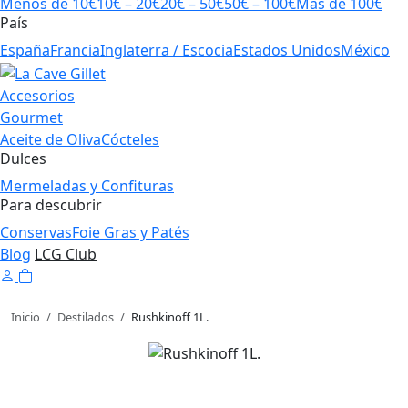
Menos de 10€
10€ – 20€
20€ – 50€
50€ – 100€
Más de 100€
País
España
Francia
Inglaterra / Escocia
Estados Unidos
México
Accesorios
Gourmet
Aceite de Oliva
Cócteles
Dulces
Mermeladas y Confituras
Para descubrir
Conservas
Foie Gras y Patés
Blog
LCG Club
Inicio
/
Destilados
/
Rushkinoff 1L.