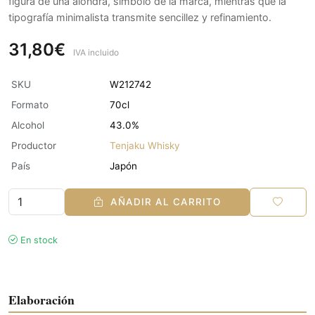
figura de una alondra, símbolo de la marca, mientras que la
tipografía minimalista transmite sencillez y refinamiento.
31,80€
IVA incluido
SKU
W212742
Formato
70cl
Alcohol
43.0%
Productor
Tenjaku Whisky
País
Japón
AÑADIR AL CARRITO
En stock
Elaboración