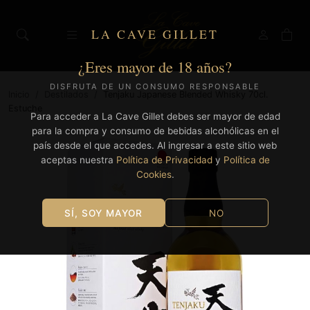
LA CAVE GILLET
¿Eres mayor de 18 años?
DISFRUTA DE UN CONSUMO RESPONSABLE
Inicio
/
Destilados
/
Tenjaku Japanese Blended Whisky 70cl.
Estuche
Para acceder a La Cave Gillet debes ser mayor de edad
para la compra y consumo de bebidas alcohólicas en el
país desde el que accedes. Al ingresar a este sitio web
aceptas nuestra
Política de Privacidad
y
Política de
Cookies
.
SÍ, SOY MAYOR
NO