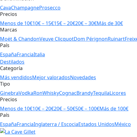
Cava
Champagne
Prosecco
Precios
Menos de 10€
10€ – 15€
15€ – 20€
20€ – 30€
Más de 30€
Marcas
Moët & Chandon
Veuve Clicquot
Dom Pérignon
Ruinart
Freix
País
España
Francia
Italia
Destilados
Categoría
Más vendidos
Mejor valorados
Novedades
Tipo
Ginebra
Vodka
Ron
Whisky
Cognac
Brandy
Tequila
Licores
Precios
Menos de 10€
10€ – 20€
20€ – 50€
50€ – 100€
Más de 100€
País
España
Francia
Inglaterra / Escocia
Estados Unidos
México