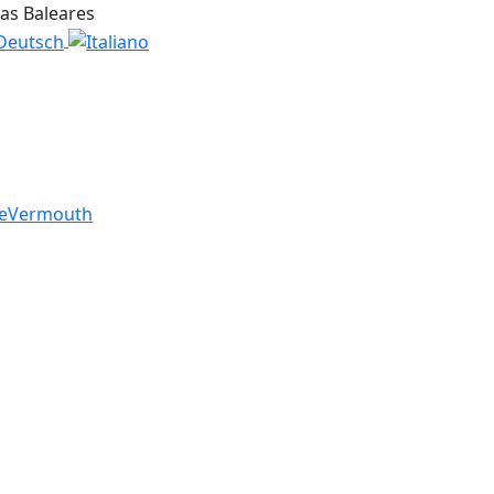
las Baleares
e
Vermouth