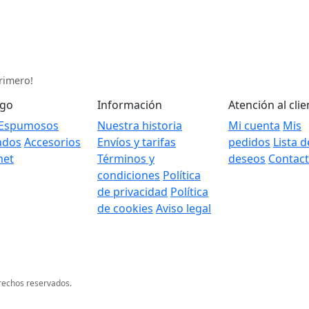
primero!
ogo
Información
Atención al clie
Espumosos
Nuestra historia
Mi cuenta
Mis
ados
Accesorios
Envíos y tarifas
pedidos
Lista d
met
Términos y
deseos
Contac
condiciones
Política
de privacidad
Política
de cookies
Aviso legal
rechos reservados.