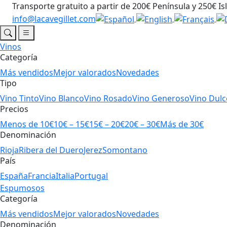
Transporte gratuito a partir de 200€ Península y 250€ Is
info@lacavegillet.com
Vinos
Categoría
Más vendidos
Mejor valorados
Novedades
Tipo
Vino Tinto
Vino Blanco
Vino Rosado
Vino Generoso
Vino Dulc
Precios
Menos de 10€
10€ – 15€
15€ – 20€
20€ – 30€
Más de 30€
Denominación
Rioja
Ribera del Duero
Jerez
Somontano
País
España
Francia
Italia
Portugal
Espumosos
Categoría
Más vendidos
Mejor valorados
Novedades
Denominación