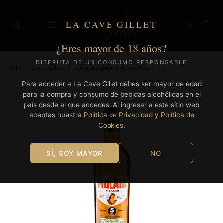
LA CAVE GILLET
¿Eres mayor de 18 años?
DISFRUTA DE UN CONSUMO RESPONSABLE
Inicio
/
Destilados
/
Mulata Añejo 5 Años 70cl.
Para acceder a La Cave Gillet debes ser mayor de edad
para la compra y consumo de bebidas alcohólicas en el
país desde el que accedes. Al ingresar a este sitio web
aceptas nuestra
Política de Privacidad
y
Política de
Cookies
.
SÍ, SOY MAYOR
NO