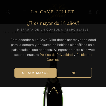
LA CAVE GILLET
¿Eres mayor de 18 años?
DISFRUTA DE UN CONSUMO RESPONSABLE
Inicio
/
Espumosos
/
Moët & Chandon Nectar Impérial 75cl.
Para acceder a La Cave Gillet debes ser mayor de edad
para la compra y consumo de bebidas alcohólicas en el
país desde el que accedes. Al ingresar a este sitio web
aceptas nuestra
Política de Privacidad
y
Política de
Cookies
.
SÍ, SOY MAYOR
NO