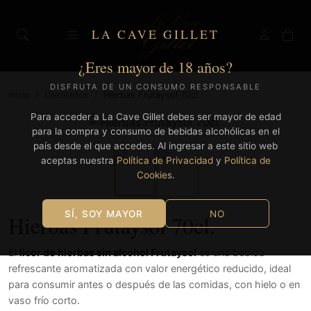
LA CAVE GILLET
¿Eres mayor de 18 años?
DISFRUTA DE UN CONSUMO RESPONSABLE
Inicio
/
Destilados
/
Hierbas Frutaysol 70cl.
Para acceder a La Cave Gillet debes ser mayor de edad
para la compra y consumo de bebidas alcohólicas en el
país desde el que accedes. Al ingresar a este sitio web
aceptas nuestra
Política de Privacidad
y
Política de
Cookies
.
SÍ, SOY MAYOR
NO
Hierbas Frutaysol 70cl.
El
licor de hierbas sin alcohol Frutaysol
es una bebida
refrescante aromatizada con valor energético reducido, ideal
para consumir antes o después de las comidas, con hielo o en
vaso frío corto.