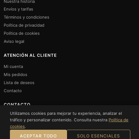
Nuestra historia
Envíos y tarifas
Términos y condiciones
Política de privacidad
Política de cookies
Aviso legal
ATENCIÓN AL CLIENTE
Mi cuenta
Mis pedidos
Lista de deseos
Contacto
CONTACTO
Utilizamos cookies para mejorar tu experiencia, analizar el
Lunes a Viernes: 10:00 a 14:00 y 16:00 a 20:00h.
tráfico y personalizar contenido. Consulta nuestra
Política de
Sábados: 10:00 a 14:00
cookies
.
+34961872317
ACEPTAR TODO
SOLO ESENCIALES