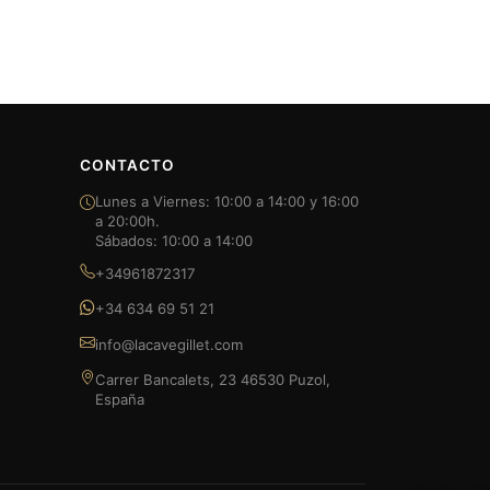
CONTACTO
Lunes a Viernes: 10:00 a 14:00 y 16:00
a 20:00h.
Sábados: 10:00 a 14:00
+34961872317
+34 634 69 51 21
info@lacavegillet.com
Carrer Bancalets, 23 46530 Puzol,
España