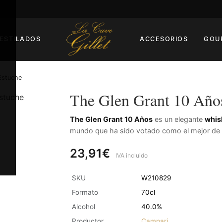
ESTILADOS
ACCESORIOS
GOU
Estuche
The Glen Grant 10 Años
The Glen Grant 10 Años
es un elegante
whis
mundo que ha sido votado como el mejor de 
23,91€
IVA incluido
SKU
W210829
Formato
70cl
Alcohol
40.0%
Productor
Campari