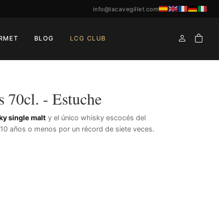
info@lacavegillet.com
RMET
BLOG
LCG CLUB
 70cl. - Estuche
ky single malt
y el único whisky escocés del
10 años o menos por un récord de siete veces.