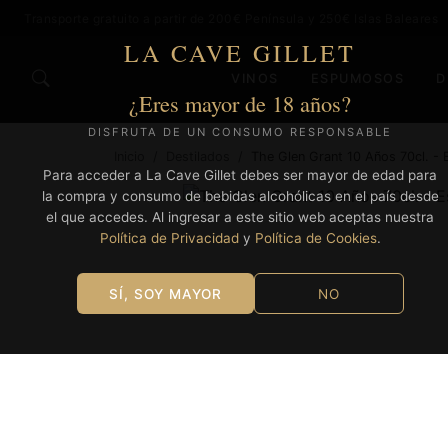
Transporte gratuito a partir de 200€ Península y 250€ Islas Baleares
LA CAVE GILLET
VINOS
ESPUMOSOS
D
¿Eres mayor de 18 años?
DISFRUTA DE UN CONSUMO RESPONSABLE
Inicio
/
Destilados
/
The Glen Grant 10 Años 70cl. - 
Para acceder a La Cave Gillet debes ser mayor de edad para
la compra y consumo de bebidas alcohólicas en el país desde
el que accedes. Al ingresar a este sitio web aceptas nuestra
Política de Privacidad
y
Política de Cookies
.
SÍ, SOY MAYOR
NO