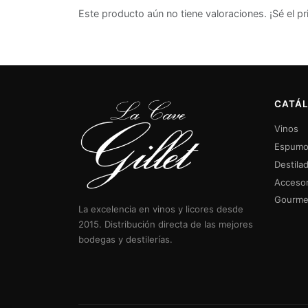
Este producto aún no tiene valoraciones. ¡Sé el pr
CATÁ
Vinos
Espumo
Destila
Accesor
Gourme
La excelencia en vinos y licores desde
2015. Distribución directa de las mejores
bodegas y destilerías.