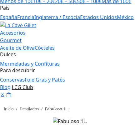
Menos de 10€
10€ – 20€
20€ – 50€
50€ – 100€
Más de 100€
País
España
Francia
Inglaterra / Escocia
Estados Unidos
México
Accesorios
Gourmet
Aceite de Oliva
Cócteles
Dulces
Mermeladas y Confituras
Para descubrir
Conservas
Foie Gras y Patés
Blog
LCG Club
Inicio
/
Destilados
/
Fabuloso 1L.