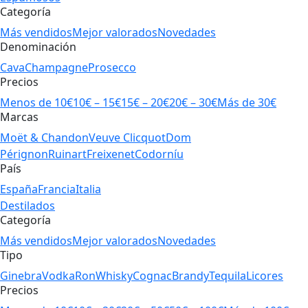
Categoría
Más vendidos
Mejor valorados
Novedades
Denominación
Cava
Champagne
Prosecco
Precios
Menos de 10€
10€ – 15€
15€ – 20€
20€ – 30€
Más de 30€
Marcas
Moët & Chandon
Veuve Clicquot
Dom
Pérignon
Ruinart
Freixenet
Codorníu
País
España
Francia
Italia
Destilados
Categoría
Más vendidos
Mejor valorados
Novedades
Tipo
Ginebra
Vodka
Ron
Whisky
Cognac
Brandy
Tequila
Licores
Precios