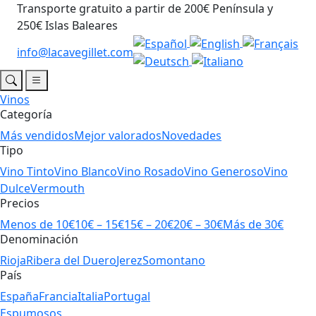
Transporte gratuito a partir de 200€ Península y
250€ Islas Baleares
info@lacavegillet.com
Vinos
Categoría
Más vendidos
Mejor valorados
Novedades
Tipo
Vino Tinto
Vino Blanco
Vino Rosado
Vino Generoso
Vino
Dulce
Vermouth
Precios
Menos de 10€
10€ – 15€
15€ – 20€
20€ – 30€
Más de 30€
Denominación
Rioja
Ribera del Duero
Jerez
Somontano
País
España
Francia
Italia
Portugal
Espumosos