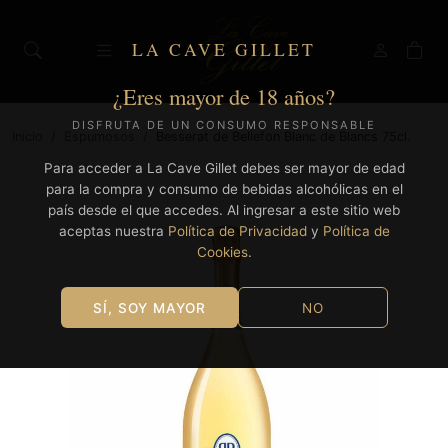
LA CAVE GILLET
¿Eres mayor de 18 años?
DISFRUTA DE UN CONSUMO RESPONSABLE
Inicio
/
Espumosos
/
Besserat de Bellefon Blanc de Blancs 75cl.
Para acceder a La Cave Gillet debes ser mayor de edad
para la compra y consumo de bebidas alcohólicas en el
país desde el que accedes. Al ingresar a este sitio web
aceptas nuestra
Política de Privacidad
y
Política de
Cookies
.
SÍ, SOY MAYOR
NO