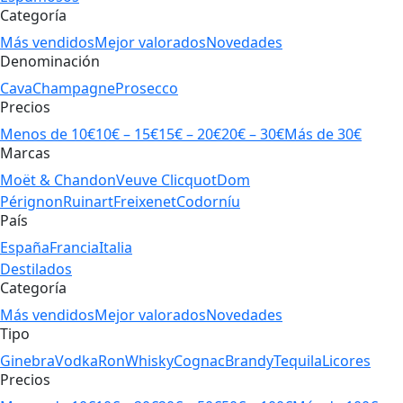
Categoría
Más vendidos
Mejor valorados
Novedades
Denominación
Cava
Champagne
Prosecco
Precios
Menos de 10€
10€ – 15€
15€ – 20€
20€ – 30€
Más de 30€
Marcas
Moët & Chandon
Veuve Clicquot
Dom
Pérignon
Ruinart
Freixenet
Codorníu
País
España
Francia
Italia
Destilados
Categoría
Más vendidos
Mejor valorados
Novedades
Tipo
Ginebra
Vodka
Ron
Whisky
Cognac
Brandy
Tequila
Licores
Precios