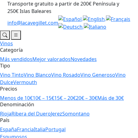
Transporte gratuito a partir de 200€ Península y
250€ Islas Baleares
info@lacavegillet.com
Vinos
Categoría
Más vendidos
Mejor valorados
Novedades
Tipo
Vino Tinto
Vino Blanco
Vino Rosado
Vino Generoso
Vino
Dulce
Vermouth
Precios
Menos de 10€
10€ – 15€
15€ – 20€
20€ – 30€
Más de 30€
Denominación
Rioja
Ribera del Duero
Jerez
Somontano
País
España
Francia
Italia
Portugal
Espumosos