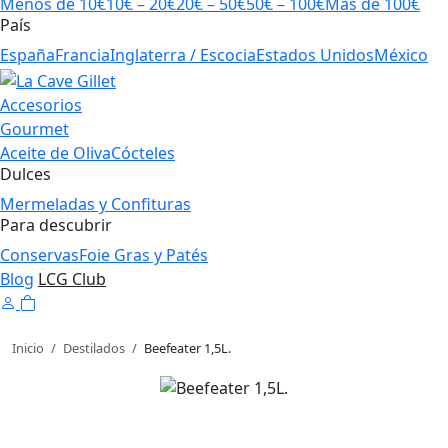
Menos de 10€
10€ – 20€
20€ – 50€
50€ – 100€
Más de 100€
País
España
Francia
Inglaterra / Escocia
Estados Unidos
México
Accesorios
Gourmet
Aceite de Oliva
Cócteles
Dulces
Mermeladas y Confituras
Para descubrir
Conservas
Foie Gras y Patés
Blog
LCG Club
Inicio
/
Destilados
/
Beefeater 1,5L.