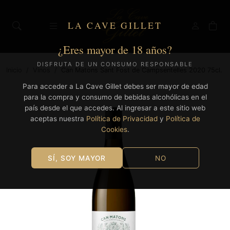
LA CAVE GILLET
¿Eres mayor de 18 años?
DISFRUTA DE UN CONSUMO RESPONSABLE
Inicio
/
Vinos
/
Can Matons Sant Fost de Campsentelles 2020 75cl.
Para acceder a La Cave Gillet debes ser mayor de edad
para la compra y consumo de bebidas alcohólicas en el
país desde el que accedes. Al ingresar a este sitio web
aceptas nuestra
Política de Privacidad
y
Política de
Cookies
.
SÍ, SOY MAYOR
NO