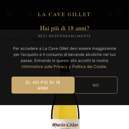
LA CAVE GILLET
Hai più di 18 anni?
BEVI RESPONSABILMENTE
Home
/
Vini
/
Martín Códax 2024 75cl.
Per accedere a La Cave Gillet devi essere maggiorenne
per l'acquisto e il consumo di bevande alcoliche nel tuo
paese. Entrando in questo sito accetti la nostra
Informativa sulla Privacy
y
Politica dei Cookie
.
SÌ, HO PIÙ DI 18
NO
ANNI