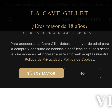
Transporte gratuito a partir de 200€ Península y 250€ Islas Baleares
LA CAVE GILLET
VINOS
ESPUMOSOS
D
¿Eres mayor de 18 años?
DISFRUTA DE UN CONSUMO RESPONSABLE
Para acceder a La Cave Gillet debes ser mayor de edad para
la compra y consumo de bebidas alcohólicas en el país desde
el que accedes. Al ingresar a este sitio web aceptas nuestra
Política de Privacidad
y
Política de Cookies
.
SÍ, SOY MAYOR
NO
V