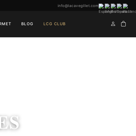
info@lacavegillet.com
RMET
BLOG
LCG CLUB
ES