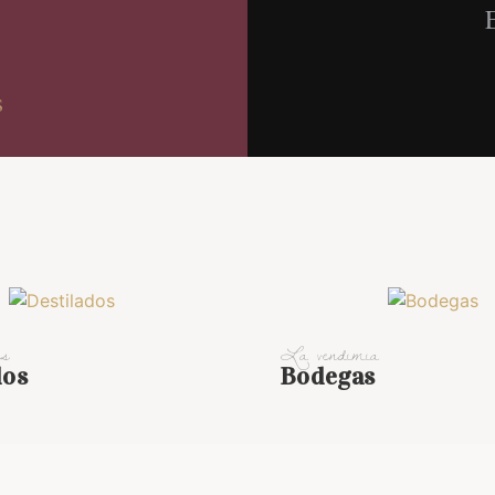
E
s
es
La vendimia
dos
Bodegas