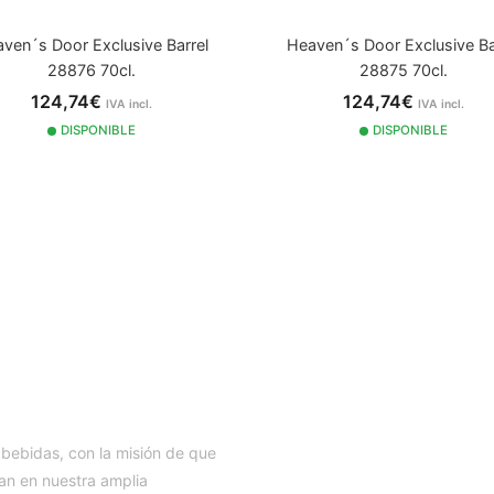
ven´s Door Exclusive Barrel
Heaven´s Door Exclusive Ba
28876 70cl.
28875 70cl.
124,74€
124,74€
IVA incl.
IVA incl.
DISPONIBLE
DISPONIBLE
IA
 bebidas, con la misión de que
an en nuestra amplia