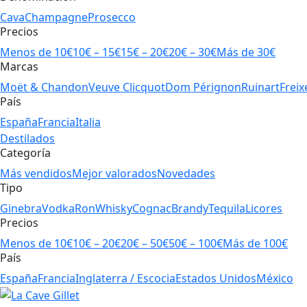
Cava
Champagne
Prosecco
Precios
Menos de 10€
10€ – 15€
15€ – 20€
20€ – 30€
Más de 30€
Marcas
Moët & Chandon
Veuve Clicquot
Dom Pérignon
Ruinart
Freix
País
España
Francia
Italia
Destilados
Categoría
Más vendidos
Mejor valorados
Novedades
Tipo
Ginebra
Vodka
Ron
Whisky
Cognac
Brandy
Tequila
Licores
Precios
Menos de 10€
10€ – 20€
20€ – 50€
50€ – 100€
Más de 100€
País
España
Francia
Inglaterra / Escocia
Estados Unidos
México