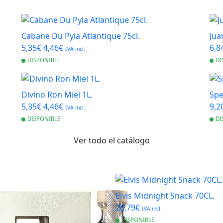
Cabane Du Pyla Atlantique 75cl.
Jua
5,35€
4,46€
6,8
IVA incl.
DISPONIBLE
DI
Divino Ron Miel 1L.
Spe
5,35€
4,46€
9,2
IVA incl.
DISPONIBLE
DI
Ver todo el catálogo
Elvis Midnight Snack 70CL.
28,79€
IVA incl.
DISPONIBLE