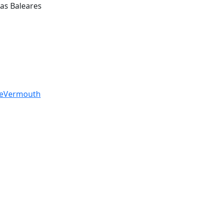
las Baleares
e
Vermouth