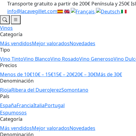
Transporte gratuito a partir de 200€ Península y 250€ Is
info@lacavegillet.com
Vinos
Categoría
Más vendidos
Mejor valorados
Novedades
Tipo
Vino Tinto
Vino Blanco
Vino Rosado
Vino Generoso
Vino Dulc
Precios
Menos de 10€
10€ – 15€
15€ – 20€
20€ – 30€
Más de 30€
Denominación
Rioja
Ribera del Duero
Jerez
Somontano
País
España
Francia
Italia
Portugal
Espumosos
Categoría
Más vendidos
Mejor valorados
Novedades
Denominación