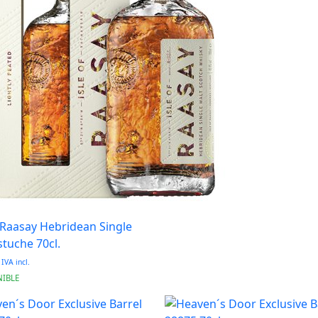
f Raasay Hebridean Single
stuche 70cl.
€
IVA incl.
NIBLE