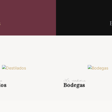
s
E
es
La vendimia
dos
Bodegas