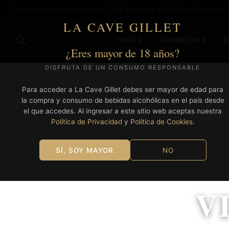
Transporte gratuito a partir de 200€ Península y 250€ Islas Baleares
LA CAVE GILLET
VINOS
ESPUMOSOS
D
¿Eres mayor de 18 años?
DISFRUTA DE UN CONSUMO RESPONSABLE
Para acceder a La Cave Gillet debes ser mayor de edad para
la compra y consumo de bebidas alcohólicas en el país desde
el que accedes. Al ingresar a este sitio web aceptas nuestra
Política de Privacidad
y
Política de Cookies
.
SÍ, SOY MAYOR
NO
V