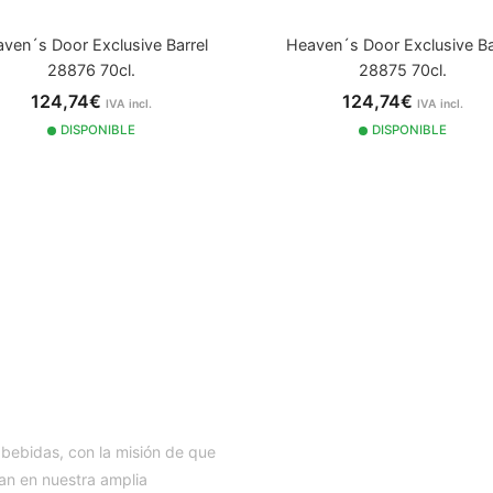
ven´s Door Exclusive Barrel
Heaven´s Door Exclusive Ba
28876 70cl.
28875 70cl.
124,74€
124,74€
IVA incl.
IVA incl.
DISPONIBLE
DISPONIBLE
IA
 bebidas, con la misión de que
an en nuestra amplia