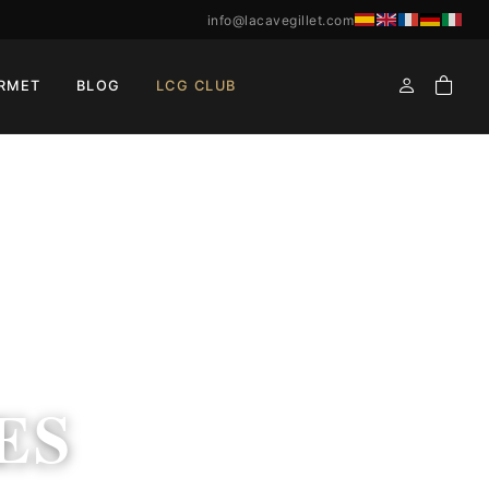
info@lacavegillet.com
RMET
BLOG
LCG CLUB
ES